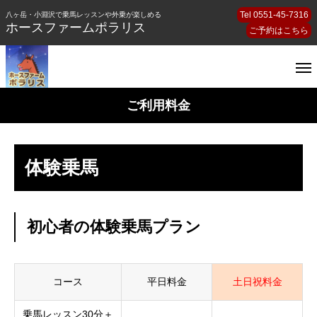
Tel 0551-45-7316
八ヶ岳・小淵沢で乗馬レッスンや外乗が楽しめる
ホースファームポラリス
ご予約はこちら
ご利用料金
体験乗馬
初心者の体験乗馬プラン
コース
平日料金
土日祝料金
乗馬レッスン30分＋