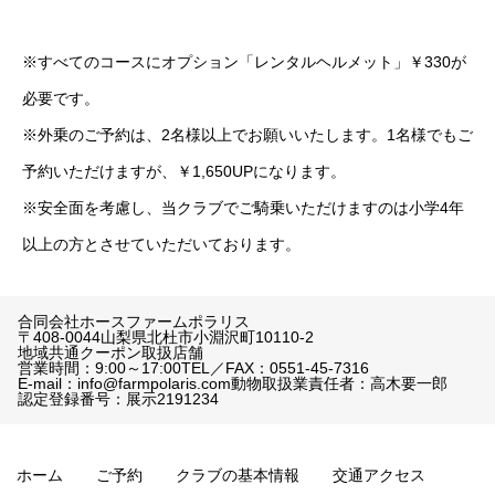
※すべてのコースにオプション「レンタルヘルメット」￥330が
必要です。
※外乗のご予約は、2名様以上でお願いいたします。1名様でもご
予約いただけますが、￥1,650UPになります。
※安全面を考慮し、当クラブでご騎乗いただけますのは小学4年
以上の方とさせていただいております。
合同会社ホースファームポラリス
〒408-0044
山梨県北杜市小淵沢町10110-2
地域共通クーポン取扱店舗
営業時間：9:00～17:00
TEL／FAX：0551-45-7316
E-mail：info@farmpolaris.com
動物取扱業責任者：高木要一郎
認定登録番号：展示2191234
ホーム
ご予約
クラブの基本情報
交通アクセス